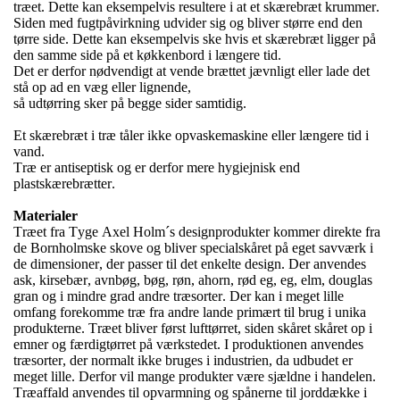
træet. Dette kan eksempelvis resultere i at et skærebræt krummer.
Siden med fugtpåvirkning udvider sig og bliver større end den
tørre side. Dette kan eksempelvis ske hvis et skærebræt ligger på
den samme side på et køkkenbord i længere tid.
Det er derfor nødvendigt at vende brættet jævnligt eller lade det
stå op ad en væg eller lignende,
så udtørring sker på begge sider samtidig.
Et skærebræt i træ tåler ikke opvaskemaskine eller længere tid i
vand.
Træ er antiseptisk og er derfor mere hygiejnisk end
plastskærebrætter.
Materialer
Træet fra Tyge Axel Holm´s designprodukter kommer direkte fra
de Bornholmske skove og bliver specialskåret på eget savværk i
de dimensioner, der passer til det enkelte design. Der anvendes
ask, kirsebær, avnbøg, bøg, røn, ahorn, rød eg, eg, elm, douglas
gran og i mindre grad andre træsorter. Der kan i meget lille
omfang forekomme træ fra andre lande primært til brug i unika
produkterne. Træet bliver først lufttørret, siden skåret skåret op i
emner og færdigtørret på værkstedet. I produktionen anvendes
træsorter, der normalt ikke bruges i industrien, da udbudet er
meget lille. Derfor vil mange produkter være sjældne i handelen.
Træaffald anvendes til opvarmning og spånerne til jorddække i