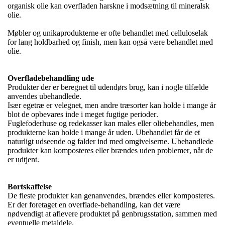
organisk olie kan overfladen harskne i modsætning til mineralsk
olie.
Møbler og unikaprodukterne er ofte behandlet med celluloselak
for lang holdbarhed og finish, men kan også være behandlet med
olie.
Overfladebehandling ude
Produkter der er beregnet til udendørs brug, kan i nogle tilfælde
anvendes ubehandlede.
Især egetræ er velegnet, men andre træsorter kan holde i mange år
blot de opbevares inde i meget fugtige perioder.
Fuglefoderhuse og redekasser kan males eller oliebehandles, men
produkterne kan holde i mange år uden. Ubehandlet får de et
naturligt udseende og falder ind med omgivelserne. Ubehandlede
produkter kan komposteres eller brændes uden problemer, når de
er udtjent.
Bortskaffelse
De fleste produkter kan genanvendes, brændes eller komposteres.
Er der foretaget en overflade-behandling, kan det være
nødvendigt at aflevere produktet på genbrugsstation, sammen med
eventuelle metaldele.