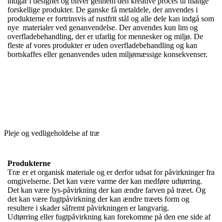
indgår i designet og bliver gennem den kreative proces til mange
forskellige produkter. De ganske få metaldele, der anvendes i
produkterne er fortrinsvis af rustfrit stål og alle dele kan indgå som
nye materialer ved genanvendelse. Der anvendes kun lim og
overfladebehandling, der er ufarlig for mennesker og miljø. De
fleste af vores produkter er uden overfladebehandling og kan
bortskaffes eller genanvendes uden miljømæssige konsekvenser.
Pleje og vedligeholdelse af træ
Produkterne
Træ er et organisk materiale og er derfor udsat for påvirkninger fra
omgivelserne. Det kan være varme der kan medføre udtørring.
Det kan være lys-påvirkning der kan ændre farven på træet. Og
det kan være fugtpåvirkning der kan ændre træets form og
resultere i skader såfremt påvirkningen er langvarig.
Udtørring eller fugtpåvirkning kan forekomme på den ene side af