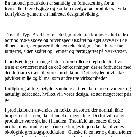
En rationel produktion er samtidig en forudsætning for at
fremstiller bæredygtige og konkurencedygtige produkter, hvilket
kun lykkes gennem en målrettet designudvikling.
Træet til Tyge Axel Holm`s designprodukter kommer direkte fra
bornholmske skove og bliver specialskåret på eget savværk i de
dimensioner, der passer til det enkelte design. Træet bliver først
lufttørret, siden skåret op i emner og færdigtørret på værkstedet.
I modsætning til mange industrifremstillede træprodukter hvor
træet er ovntørret med de co2 omkostninger der er forbundet med
det, lufttørres træet til vores produktion. Det betyder at vi ikke
påvirker miljø og klima, som andre træ virksomheder.
Lufttørring af træ, betyder samtidig at træet får et mere varieret og
naturligt udseende, hvilket vi i vores design, sætter meget stor pris
på.
I produktionen anvendes en række træsorter, der normalt ikke
bruges i industrien, da udbudet er meget lille. Derfor vil mange
produkter være sjælne i handlen. Træaffald anvendes til co2
neutral opvarmning og spånerne bruges til jorddække til vores
økologisk grøntsagsproduktion. Ganske få emner og dimensioner