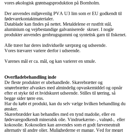
vores økologisk grøntsagsproduktion på Bornholm.
Der anvendes miljøvenlig PVA U3 lim som er EU godkendt til
fødevarekontaktmaterialer.
Datablade kan findes på nettet. Metaldelene er rustfrit stål,
aluminium og vejrbestandige galvaniserede
skruer. I nogle
produkter anvendes genbrugsgummi og syntetisk garn til fiskenet.
Alle træer har deres individuelle særpræg og udseende.
Vores trævarer variere derfor i udseende.
Varenes mål er ca. mål, og kan varierer en smule.
Overfladebehandling inde
De fleste produkter er ubehandlede. Skærebrætter og
smørebrætter afvaskes med almindelig opvaskemiddel og opnår
efter et styke tid et hvidskuret udseende.
Stilles til tørring, så
begge sider tørre ens.
Har du købt et produkt, kan du selv vælge hvilken behandling du
ønsker.
Skærebrædder kan behandles med en tynd madolie, eller en
fødevaregodkendt mineralsk olie. Vindruekærne- , valnød-,
eller
kokosolie. Kokosolien kan anvendes som et godt farveneutralt
alternativ til andre olier. Mulighederne er mange. Ved for meget