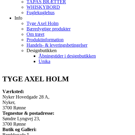
TAPAS BRÆTTER
WHISKYBORD
Fuglekuglehus
Info
Tyge Axel Holm
Bæredygtige produkter
Om træet
Produktinformation
Handels- & leveringsbetingelser
Designbutikken
Åbningstider i designbutikken
Unika
TYGE AXEL HOLM
Værksted:
Nyker Hovedgade 28 A,
Nyker,
3700 Rønne
Tegnestue & postadresse:
Søndre Lyngvej 23,
3700 Rønne
Butik og Galleri:
Brøddegade 5,