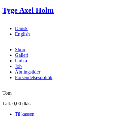
Gå til hovedindhold
Tyge Axel Holm
Dansk
English
Shop
Galleri
Unika
Job
Åbningstider
Forsendelsespolitik
Tom
I alt:
0,00 dkk.
Til kassen