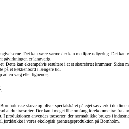
a omgivelserne. Det kan være varme der kan medføre udtørring. Det kan 
mt påvirkningen er langvarig.
t. Dette kan eksempelvis resultere i at et skærebræt krummer. Siden med
e på et køkkenbord i længere tid.
op ad en væg eller lignende,
.
.
rnholmske skove og bliver specialskåret på eget savværk i de dimensio
rad andre træsorter. Der kan i meget lille omfang forekomme træ fra andr
det. I produktionen anvendes træsorter, der normalt ikke bruges i industr
til jorddække i vores økologisk grøntsagsproduktion på Bornholm.