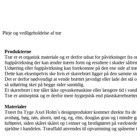
Pleje og vedligeholdelse af træ
Produkterne
Træ er et organisk materiale og er derfor udsat for påvirkninger fr
fugtpåvirkning der kan ændre træets form og resultere i skader såfre
Udtørring eller fugtpåvirkning kan forekomme på den ene side af træe
Dette kan eksempelvis ske hvis et skærebræt ligger på den samme sid
Det er derfor nødvendigt at vende brættet jævnligt eller lade det stå 
så udtørring sker på begge sider samtidig.
Et skærebræt i træ tåler ikke opvaskemaskine eller længere tid i vand
Træ er antiseptisk og er derfor mere hygiejnisk end plastskærebrætter
Materialer
Træet fra Tyge Axel Holm´s designprodukter kommer direkte fra de Bo
avnbøg, bøg, røn, ahorn, rød eg, eg, elm, douglas gran og i mindre g
lufttørret, siden skåret skåret op i emner og færdigtørret på værkste
sjældne i handelen. Træaffald anvendes til opvarmning og spånerne 