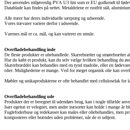
Der anvendes miljøvenlig PVA U3 lim som er EU godkendt til fødev
Datablade kan findes på nettet. Metaldelene er rustfrit stål, alumini
Alle træer har deres individuelle særpræg og udseende.
Vores trævarer variere derfor i udseende.
Varenes mål er ca. mål, og kan varierer en smule.
Overfladebehandling inde
De fleste produkter er ubehandlede. Skærebrætter og smørebrætter af
Har du købt et produkt, kan du selv vælge hvilken behandling du øn
Skærebrædder kan behandles med en tynd madolie, eller en fødevare
olier. Mulighederne er mange. Ved for meget organisk olie kan overf
Møbler og unikaprodukterne er ofte behandlet med celluloselak for 
Overfladebehandling ude
Produkter der er beregnet til udendørs brug, kan i nogle tilfælde an
Især egetræ er velegnet, men andre træsorter kan holde i mange år bl
Fuglefoderhuse og redekasser kan males eller oliebehandles, men pr
komposteres eller brændes uden problemer, når de er udtjent.