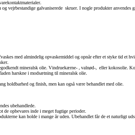
arekontaktmaterialer.
um og vejrbestandige galvaniserede
skruer. I nogle produkter anvendes g
vaskes med almindelig opvaskemiddel og opnår efter et styke tid et hv
sker.
godkendt mineralsk olie. Vindruekærne- , valnød-,
eller kokosolie. Ko
laden harskne i modsætning til mineralsk olie.
lang holdbarhed og finish, men kan også være behandlet med olie.
vendes ubehandlede.
ot de opbevares inde i meget fugtige perioder.
odukterne kan holde i mange år uden. Ubehandlet får de et naturligt u