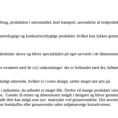
ug, produktion i nærområdet, kort transport, anvendelse af restprodukt
er bæredygtige og konkurencedygtige produkter, hvilket kun lykkes genn
mske skove og bliver specialskåret på eget savværk i de dimensioner, de
r ovntørret med de co2 omkostninger der er forbundet med det, lufttørre
turligt udseende, hvilket vi i vores design, sætter meget stor pris på.
i industrien, da udbudet er meget lille. Derfor vil mange produkter væ
on. Ganske få emner og dimensioner indgår i designet og bliver gennem 
l og alle dele kan indgå som nye materialer ved genanvendelse. Der anve
 kan bortskaffes eller genanvendes uden miljømæssige konsekvenser.