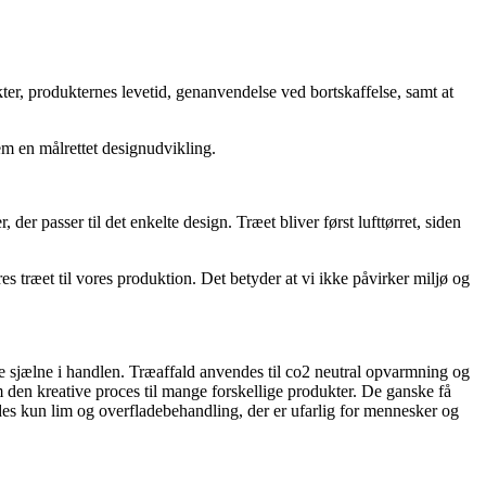
er, produkternes levetid, genanvendelse ved bortskaffelse, samt at
em en målrettet designudvikling.
r passer til det enkelte design. Træet bliver først lufttørret, siden
s træet til vores produktion. Det betyder at vi ikke påvirker miljø og
re sjælne i handlen. Træaffald anvendes til co2 neutral opvarmning og
den kreative proces til mange forskellige produkter. De ganske få
ndes kun lim og overfladebehandling, der er ufarlig for mennesker og