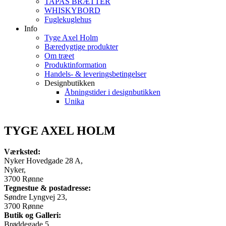
TAPAS BRÆTTER
WHISKYBORD
Fuglekuglehus
Info
Tyge Axel Holm
Bæredygtige produkter
Om træet
Produktinformation
Handels- & leveringsbetingelser
Designbutikken
Åbningstider i designbutikken
Unika
TYGE AXEL HOLM
Værksted:
Nyker Hovedgade 28 A,
Nyker,
3700 Rønne
Tegnestue & postadresse:
Søndre Lyngvej 23,
3700 Rønne
Butik og Galleri:
Brøddegade 5,