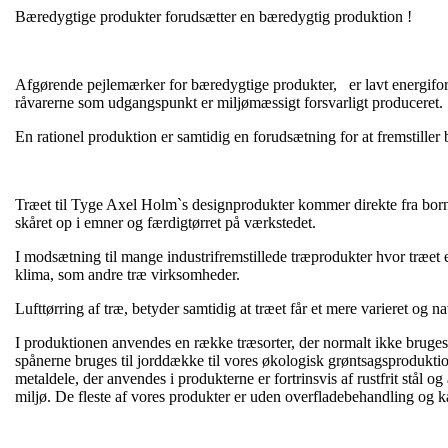
Bæredygtige produkter forudsætter en bæredygtig produktion !
Afgørende pejlemærker for bæredygtige produkter, er lavt energiforbr
råvarerne som udgangspunkt er miljømæssigt forsvarligt produceret.
En rationel produktion er samtidig en forudsætning for at fremstill
Træet til Tyge Axel Holm`s designprodukter kommer direkte fra bornhol
skåret op i emner og færdigtørret på værkstedet.
I modsætning til mange industrifremstillede træprodukter hvor træet e
klima, som andre træ virksomheder.
Lufttørring af træ, betyder samtidig at træet får et mere varieret og na
I produktionen anvendes en række træsorter, der normalt ikke bruges 
spånerne bruges til jorddække til vores økologisk grøntsagsprodukti
metaldele, der anvendes i produkterne er fortrinsvis af rustfrit stå
miljø. De fleste af vores produkter er uden overfladebehandling og