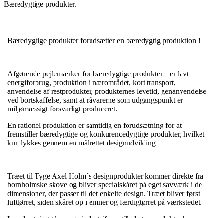
Bæredygtige produkter.
Bæredygtige produkter forudsætter en bæredygtig produktion !
Afgørende pejlemærker for bæredygtige produkter, er lavt
energiforbrug, produktion i nærområdet, kort transport,
anvendelse af restprodukter, produkternes levetid, genanvendelse
ved bortskaffelse, samt at råvarerne som udgangspunkt er
miljømæssigt forsvarligt produceret.
En rationel produktion er samtidig en forudsætning for at
fremstiller bæredygtige og konkurencedygtige produkter, hvilket
kun lykkes gennem en målrettet designudvikling.
Træet til Tyge Axel Holm`s designprodukter kommer direkte fra
bornholmske skove og bliver specialskåret på eget savværk i de
dimensioner, der passer til det enkelte design. Træet bliver først
lufttørret, siden skåret op i emner og færdigtørret på værkstedet.