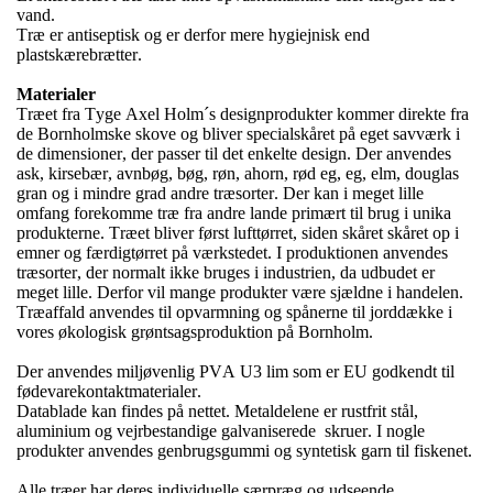
vand.
Træ er antiseptisk og er derfor mere hygiejnisk end
plastskærebrætter.
Materialer
Træet fra Tyge Axel Holm´s designprodukter kommer direkte fra
de Bornholmske skove og bliver specialskåret på eget savværk i
de dimensioner, der passer til det enkelte design. Der anvendes
ask, kirsebær, avnbøg, bøg, røn, ahorn, rød eg, eg, elm, douglas
gran og i mindre grad andre træsorter. Der kan i meget lille
omfang forekomme træ fra andre lande primært til brug i unika
produkterne. Træet bliver først lufttørret, siden skåret skåret op i
emner og færdigtørret på værkstedet. I produktionen anvendes
træsorter, der normalt ikke bruges i industrien, da udbudet er
meget lille. Derfor vil mange produkter være sjældne i handelen.
Træaffald anvendes til opvarmning og spånerne til jorddække i
vores økologisk grøntsagsproduktion på Bornholm.
Der anvendes miljøvenlig PVA U3 lim som er EU godkendt til
fødevarekontaktmaterialer.
Datablade kan findes på nettet. Metaldelene er rustfrit stål,
aluminium og vejrbestandige galvaniserede
skruer. I nogle
produkter anvendes genbrugsgummi og syntetisk garn til fiskenet.
Alle træer har deres individuelle særpræg og udseende.