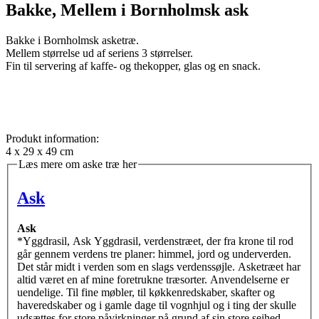
Bakke, Mellem i Bornholmsk ask
Bakke i Bornholmsk asketræ.
Mellem størrelse ud af seriens 3 størrelser.
Fin til servering af kaffe- og thekopper, glas og en snack.
Produkt information:
4 x 29 x 49 cm
Læs mere om aske træ her
Ask
Ask
*Yggdrasil, Ask Yggdrasil, verdenstræet, der fra krone til rod
går gennem verdens tre planer: himmel, jord og underverden.
Det står midt i verden som en slags verdenssøjle. Asketræet har
altid været en af mine foretrukne træsorter. Anvendelserne er
uendelige. Til fine møbler, til køkkenredskaber, skafter og
haveredskaber og i gamle dage til vognhjul og i ting der skulle
udsættes for store påvirkninger på grund af sin store sejhed.