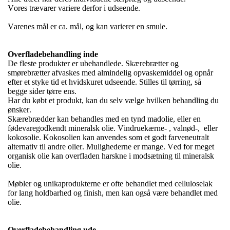
Vores trævarer variere derfor i udseende.
Varenes mål er ca. mål, og kan varierer en smule.
Overfladebehandling inde
De fleste produkter er ubehandlede. Skærebrætter og
smørebrætter afvaskes med almindelig opvaskemiddel og opnår
efter et styke tid et hvidskuret udseende.
Stilles til tørring, så
begge sider tørre ens.
Har du købt et produkt, kan du selv vælge hvilken behandling du
ønsker.
Skærebrædder kan behandles med en tynd madolie, eller en
fødevaregodkendt mineralsk olie. Vindruekærne- , valnød-,
eller
kokosolie. Kokosolien kan anvendes som et godt farveneutralt
alternativ til andre olier. Mulighederne er mange. Ved for meget
organisk olie kan overfladen harskne i modsætning til mineralsk
olie.
Møbler og unikaprodukterne er ofte behandlet med celluloselak
for lang holdbarhed og finish, men kan også være behandlet med
olie.
Overfladebehandling ude