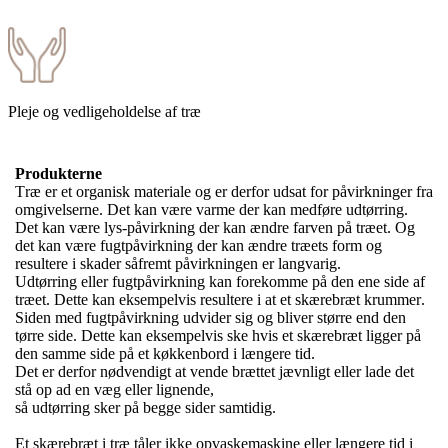
Pleje og vedligeholdelse af træ
Produkterne
Træ er et organisk materiale og er derfor udsat for påvirkninger fra
omgivelserne. Det kan være varme der kan medføre udtørring.
Det kan være lys-påvirkning der kan ændre farven på træet. Og
det kan være fugtpåvirkning der kan ændre træets form og
resultere i skader såfremt påvirkningen er langvarig.
Udtørring eller fugtpåvirkning kan forekomme på den ene side af
træet. Dette kan eksempelvis resultere i at et skærebræt krummer.
Siden med fugtpåvirkning udvider sig og bliver større end den
tørre side. Dette kan eksempelvis ske hvis et skærebræt ligger på
den samme side på et køkkenbord i længere tid.
Det er derfor nødvendigt at vende brættet jævnligt eller lade det
stå op ad en væg eller lignende,
så udtørring sker på begge sider samtidig.
Et skærebræt i træ tåler ikke opvaskemaskine eller længere tid i