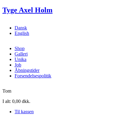
Gå til hovedindhold
Tyge Axel Holm
Dansk
English
Shop
Galleri
Unika
Job
Åbningstider
Forsendelsespolitik
Tom
I alt:
0,00 dkk.
Til kassen