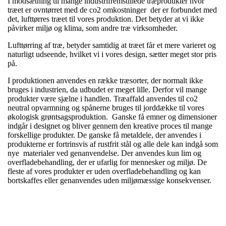
I modsætning til mange industrifremstillede træprodukter hvor
træet er ovntørret med de co2 omkostninger der er forbundet med
det, lufttørres træet til vores produktion. Det betyder at vi ikke
påvirker miljø og klima, som andre træ virksomheder.
Lufttørring af træ, betyder samtidig at træet får et mere varieret og
naturligt udseende, hvilket vi i vores design, sætter meget stor pris
på.
I produktionen anvendes en række træsorter, der normalt ikke
bruges i industrien, da udbudet er meget lille. Derfor vil mange
produkter være sjælne i handlen. Træaffald anvendes til co2
neutral opvarmning og spånerne bruges til jorddække til vores
økologisk grøntsagsproduktion. Ganske få emner og dimensioner
indgår i designet og bliver gennem den kreative proces til mange
forskellige produkter. De ganske få metaldele, der anvendes i
produkterne er fortrinsvis af rustfrit stål og alle dele kan indgå som
nye materialer ved genanvendelse. Der anvendes kun lim og
overfladebehandling, der er ufarlig for mennesker og miljø. De
fleste af vores produkter er uden overfladebehandling og kan
bortskaffes eller genanvendes uden miljømæssige konsekvenser.