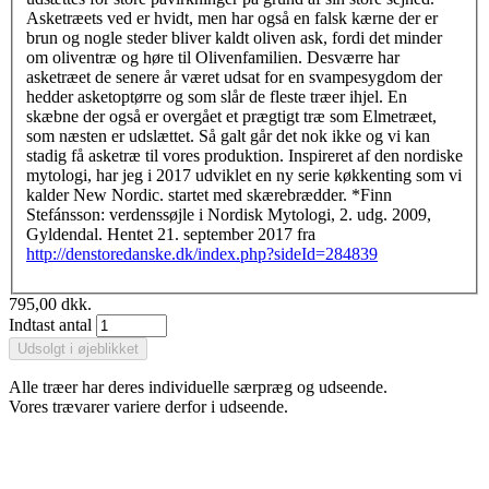
Asketræets ved er hvidt, men har også en falsk kærne der er
brun og nogle steder bliver kaldt oliven ask, fordi det minder
om oliventræ og høre til Olivenfamilien. Desværre har
asketræet de senere år været udsat for en svampesygdom der
hedder asketoptørre og som slår de fleste træer ihjel. En
skæbne der også er overgået et prægtigt træ som Elmetræet,
som næsten er udslættet. Så galt går det nok ikke og vi kan
stadig få asketræ til vores produktion. Inspireret af den nordiske
mytologi, har jeg i 2017 udviklet en ny serie køkkenting som vi
kalder New Nordic. startet med skærebrædder. *Finn
Stefánsson: verdenssøjle i Nordisk Mytologi, 2. udg. 2009,
Gyldendal. Hentet 21. september 2017 fra
http://denstoredanske.dk/index.php?sideId=284839
795,00 dkk.
Indtast antal
Alle træer har deres individuelle særpræg og udseende.
Vores trævarer variere derfor i udseende.