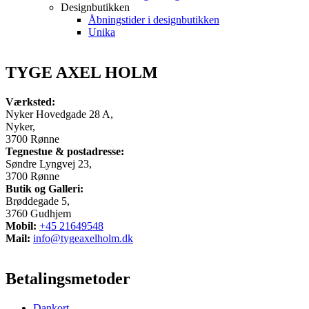
Designbutikken
Åbningstider i designbutikken
Unika
TYGE AXEL HOLM
Værksted:
Nyker Hovedgade 28 A,
Nyker,
3700 Rønne
Tegnestue & postadresse:
Søndre Lyngvej 23,
3700 Rønne
Butik og Galleri:
Brøddegade 5,
3760 Gudhjem
Mobil:
+45 21649548
Mail:
info@tygeaxelholm.dk
Betalingsmetoder
Dankort