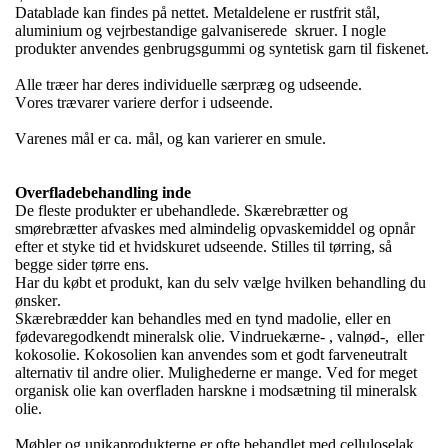
Datablade kan findes på nettet. Metaldelene er rustfrit stål,
aluminium og vejrbestandige galvaniserede
skruer. I nogle
produkter anvendes genbrugsgummi og syntetisk garn til fiskenet.
Alle træer har deres individuelle særpræg og udseende.
Vores trævarer variere derfor i udseende.
Varenes mål er ca. mål, og kan varierer en smule.
Overfladebehandling inde
De fleste produkter er ubehandlede. Skærebrætter og
smørebrætter afvaskes med almindelig opvaskemiddel og opnår
efter et styke tid et hvidskuret udseende.
Stilles til tørring, så
begge sider tørre ens.
Har du købt et produkt, kan du selv vælge hvilken behandling du
ønsker.
Skærebrædder kan behandles med en tynd madolie, eller en
fødevaregodkendt mineralsk olie. Vindruekærne- , valnød-,
eller
kokosolie. Kokosolien kan anvendes som et godt farveneutralt
alternativ til andre olier. Mulighederne er mange. Ved for meget
organisk olie kan overfladen harskne i modsætning til mineralsk
olie.
Møbler og unikaprodukterne er ofte behandlet med celluloselak