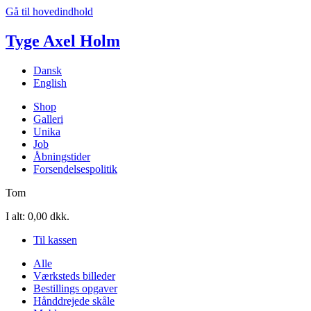
Gå til hovedindhold
Tyge Axel Holm
Dansk
English
Shop
Galleri
Unika
Job
Åbningstider
Forsendelsespolitik
Tom
I alt:
0,00 dkk.
Til kassen
Alle
Værksteds billeder
Bestillings opgaver
Hånddrejede skåle