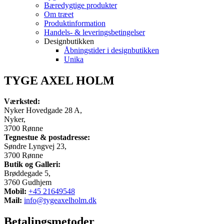
Bæredygtige produkter
Om træet
Produktinformation
Handels- & leveringsbetingelser
Designbutikken
Åbningstider i designbutikken
Unika
TYGE AXEL HOLM
Værksted:
Nyker Hovedgade 28 A,
Nyker,
3700 Rønne
Tegnestue & postadresse:
Søndre Lyngvej 23,
3700 Rønne
Butik og Galleri:
Brøddegade 5,
3760 Gudhjem
Mobil:
+45 21649548
Mail:
info@tygeaxelholm.dk
Betalingsmetoder