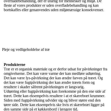
overfladebehandling, der er ufarlig for mennesker og miljø. De
fleste af vores produkter er uden overfladebehandling og kan
bortskaffes eller genanvendes uden miljømæssige konsekvenser.
Pleje og vedligeholdelse af træ
Produkterne
Træ er et organisk materiale og er derfor udsat for påvirkninger fra
omgivelserne. Det kan være varme der kan medføre udtørring.
Det kan være lys-påvirkning der kan ændre farven på træet. Og
det kan være fugtpåvirkning der kan ændre træets form og
resultere i skader såfremt påvirkningen er langvarig.
Udtørring eller fugtpåvirkning kan forekomme på den ene side af
træet. Dette kan eksempelvis resultere i at et skærebræt krummer.
Siden med fugtpåvirkning udvider sig og bliver større end den
tørre side. Dette kan eksempelvis ske hvis et skærebræt ligger på
den samme side på et køkkenbord i længere tid.