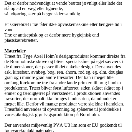
Det er derfor nødvendigt at vende brættet jævnligt eller lade det
stå op ad en væg eller lignende,
så udtørring sker på begge sider samtidig.
Et skærebræt i træ tåler ikke opvaskemaskine eller længere tid i
vand.
Træ er antiseptisk og er derfor mere hygiejnisk end
plastskærebrætter.
Materialer
Træet fra Tyge Axel Holm´s designprodukter kommer direkte fra
de Bornholmske skove og bliver specialskåret på eget savværk i
de dimensioner, der passer til det enkelte design. Der anvendes
ask, kirsebær, avnbøg, bøg, røn, ahorn, rød eg, eg, elm, douglas
gran og i mindre grad andre træsorter. Der kan i meget lille
omfang forekomme træ fra andre lande primært til brug i unika
produkterne. Træet bliver først lufttørret, siden skåret skåret op i
emner og færdigtørret på værkstedet. I produktionen anvendes
træsorter, der normalt ikke bruges i industrien, da udbudet er
meget lille. Derfor vil mange produkter være sjældne i handelen.
Træaffald anvendes til opvarmning og spånerne til jorddække i
vores økologisk grøntsagsproduktion på Bornholm.
Der anvendes miljøvenlig PVA U3 lim som er EU godkendt til
fødevarekontaktmaterialer.