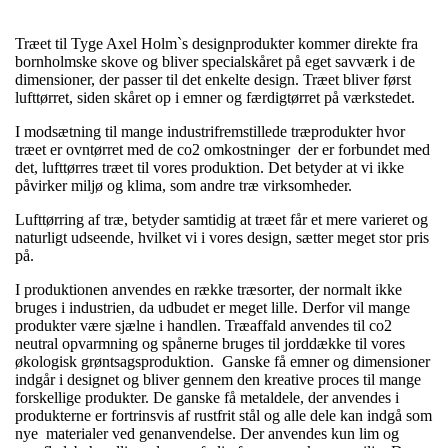
Træet til Tyge Axel Holm`s designprodukter kommer direkte fra
bornholmske skove og bliver specialskåret på eget savværk i de
dimensioner, der passer til det enkelte design. Træet bliver først
lufttørret, siden skåret op i emner og færdigtørret på værkstedet.
I modsætning til mange industrifremstillede træprodukter hvor
træet er ovntørret med de co2 omkostninger der er forbundet med
det, lufttørres træet til vores produktion. Det betyder at vi ikke
påvirker miljø og klima, som andre træ virksomheder.
Lufttørring af træ, betyder samtidig at træet får et mere varieret og
naturligt udseende, hvilket vi i vores design, sætter meget stor pris
på.
I produktionen anvendes en række træsorter, der normalt ikke
bruges i industrien, da udbudet er meget lille. Derfor vil mange
produkter være sjælne i handlen. Træaffald anvendes til co2
neutral opvarmning og spånerne bruges til jorddække til vores
økologisk grøntsagsproduktion. Ganske få emner og dimensioner
indgår i designet og bliver gennem den kreative proces til mange
forskellige produkter. De ganske få metaldele, der anvendes i
produkterne er fortrinsvis af rustfrit stål og alle dele kan indgå som
nye materialer ved genanvendelse. Der anvendes kun lim og