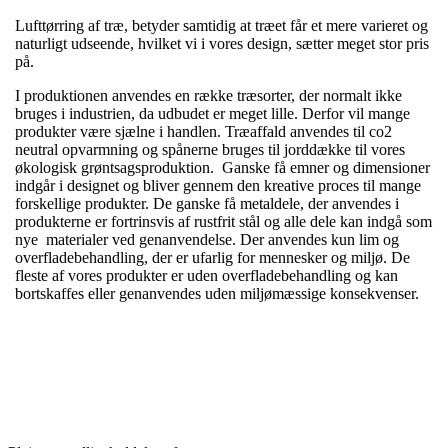
Lufttørring af træ, betyder samtidig at træet får et mere varieret og
naturligt udseende, hvilket vi i vores design, sætter meget stor pris
på.
I produktionen anvendes en række træsorter, der normalt ikke
bruges i industrien, da udbudet er meget lille. Derfor vil mange
produkter være sjælne i handlen. Træaffald anvendes til co2
neutral opvarmning og spånerne bruges til jorddække til vores
økologisk grøntsagsproduktion. Ganske få emner og dimensioner
indgår i designet og bliver gennem den kreative proces til mange
forskellige produkter. De ganske få metaldele, der anvendes i
produkterne er fortrinsvis af rustfrit stål og alle dele kan indgå som
nye materialer ved genanvendelse. Der anvendes kun lim og
overfladebehandling, der er ufarlig for mennesker og miljø. De
fleste af vores produkter er uden overfladebehandling og kan
bortskaffes eller genanvendes uden miljømæssige konsekvenser.