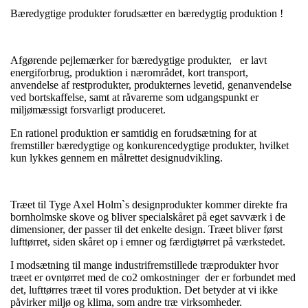
Bæredygtige produkter forudsætter en bæredygtig produktion !
Afgørende pejlemærker for bæredygtige produkter, er lavt
energiforbrug, produktion i nærområdet, kort transport,
anvendelse af restprodukter, produkternes levetid, genanvendelse
ved bortskaffelse, samt at råvarerne som udgangspunkt er
miljømæssigt forsvarligt produceret.
En rationel produktion er samtidig en forudsætning for at
fremstiller bæredygtige og konkurencedygtige produkter, hvilket
kun lykkes gennem en målrettet designudvikling.
Træet til Tyge Axel Holm`s designprodukter kommer direkte fra
bornholmske skove og bliver specialskåret på eget savværk i de
dimensioner, der passer til det enkelte design. Træet bliver først
lufttørret, siden skåret op i emner og færdigtørret på værkstedet.
I modsætning til mange industrifremstillede træprodukter hvor
træet er ovntørret med de co2 omkostninger der er forbundet med
det, lufttørres træet til vores produktion. Det betyder at vi ikke
påvirker miljø og klima, som andre træ virksomheder.