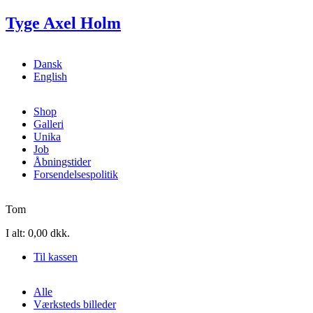
Gå til hovedindhold
Tyge Axel Holm
Dansk
English
Shop
Galleri
Unika
Job
Åbningstider
Forsendelsespolitik
Tom
I alt:
0,00 dkk.
Til kassen
Alle
Værksteds billeder