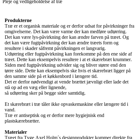
Pleje og vedligeholdelse af træ
Produkterne
Træ er et organisk materiale og er derfor udsat for påvirkninger fra
omgivelserne. Det kan være varme der kan medføre udtørring.
Det kan være lys-påvirkning der kan ændre farven på træet. Og
det kan være fugtpåvirkning der kan ændre træets form og
resultere i skader såfremt påvirkningen er langvarig.
Udtørring eller fugtpåvirkning kan forekomme på den ene side af
træet. Dette kan eksempelvis resultere i at et skærebræt krummer.
Siden med fugtpåvirkning udvider sig og bliver større end den
tørre side. Dette kan eksempelvis ske hvis et skærebræt ligger på
den samme side på et køkkenbord i længere tid.
Det er derfor nødvendigt at vende brættet jævnligt eller lade det
stå op ad en væg eller lignende,
så udtørring sker på begge sider samtidig.
Et skærebræt i træ tåler ikke opvaskemaskine eller længere tid i
vand.
Træ er antiseptisk og er derfor mere hygiejnisk end
plastskærebrætter.
Materialer
Træet fra Tyge Axel Holm´s designprodukter kommer direkte fra