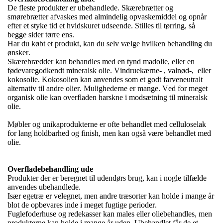
De fleste produkter er ubehandlede. Skærebrætter og
smørebrætter afvaskes med almindelig opvaskemiddel og opnår
efter et styke tid et hvidskuret udseende.
Stilles til tørring, så
begge sider tørre ens.
Har du købt et produkt, kan du selv vælge hvilken behandling du
ønsker.
Skærebrædder kan behandles med en tynd madolie, eller en
fødevaregodkendt mineralsk olie. Vindruekærne- , valnød-,
eller
kokosolie. Kokosolien kan anvendes som et godt farveneutralt
alternativ til andre olier. Mulighederne er mange. Ved for meget
organisk olie kan overfladen harskne i modsætning til mineralsk
olie.
Møbler og unikaprodukterne er ofte behandlet med celluloselak
for lang holdbarhed og finish, men kan også være behandlet med
olie.
Overfladebehandling ude
Produkter der er beregnet til udendørs brug, kan i nogle tilfælde
anvendes ubehandlede.
Især egetræ er velegnet, men andre træsorter kan holde i mange år
blot de opbevares inde i meget fugtige perioder.
Fuglefoderhuse og redekasser kan males eller oliebehandles, men
produkterne kan holde i mange år uden. Ubehandlet får de et