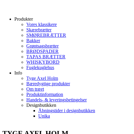
Produkter
Vores klassikere
Skærebrætter
SMØREBRÆTTER
Bakker
Grøntsagsbrætter
BRØDSPADER
TAPAS BRÆTTER
WHISKYBORD
Fuglekuglehus
Info
Tyge Axel Holm
Bæredygtige produkter
Om træet
Produktinformation
Handels- & leveringsbetingelser
Designbutikken
Åbningstider i designbutikken
Unika
TYGE AXEL HOLM