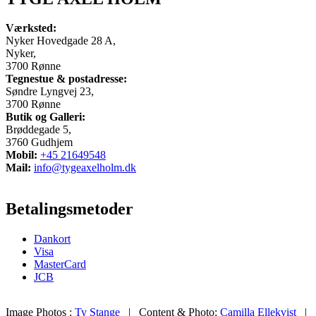
Værksted:
Nyker Hovedgade 28 A,
Nyker,
3700 Rønne
Tegnestue & postadresse:
Søndre Lyngvej 23,
3700 Rønne
Butik og Galleri:
Brøddegade 5,
3760 Gudhjem
Mobil:
+45 21649548
Mail:
info@tygeaxelholm.dk
Betalingsmetoder
Dankort
Visa
MasterCard
JCB
Image Photos :
Ty Stange
| Content & Photo:
Camilla Ellekvist
|