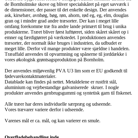
de Bornholmske skove og bliver specialskåret på eget savværk i
de dimensioner, der passer til det enkelte design. Der anvendes
ask, kirsebær, avnbøg, bøg, røn, ahorn, rød eg, eg, elm, douglas
gran og i mindre grad andre træsorter. Der kan i meget lille
omfang forekomme træ fra andre lande primært til brug i unika
produkterne. Træet bliver først lufttørret, siden skåret skåret op i
emner og færdigtørret på værkstedet. I produktionen anvendes
træsorter, der normalt ikke bruges i industrien, da udbudet er
meget lille. Derfor vil mange produkter være sjældne i handelen.
Træaffald anvendes til opvarmning og spånerne til jorddække i
vores økologisk grøntsagsproduktion på Bornholm.
Der anvendes miljøvenlig PVA U3 lim som er EU godkendt til
fødevarekontaktmaterialer.
Datablade kan findes på nettet. Metaldelene er rustfrit stål,
aluminium og vejrbestandige galvaniserede
skruer. I nogle
produkter anvendes genbrugsgummi og syntetisk garn til fiskenet.
Alle træer har deres individuelle særpræg og udseende.
Vores trævarer variere derfor i udseende.
Varenes mål er ca. mål, og kan varierer en smule.
Overfladebehandling inde